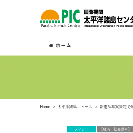
Home
>
太平洋諸島ニュース
>
新憲法草案策定で
フィジー
【経済・社会動向】