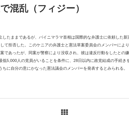
定で混乱（フィジー）
止したままであるが、バイニマラマ首相は国際的な弁護士に依頼した新
として拒否した。このケニアの弁護士と憲法草案委員会のメンバーによ
原案であったが、同案が警察により没収され、彼は違反行動をしたとの
最低5,000人の党員がいることを条件に、28日以内に政党結成の手続
うちに自分の意にかなった憲法議会のメンバーを発表するとみられる。