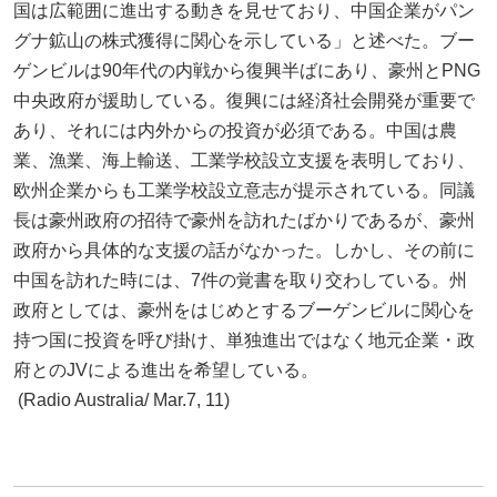
国は広範囲に進出する動きを見せており、中国企業がパン
グナ鉱山の株式獲得に関心を示している」と述べた。ブー
ゲンビルは90年代の内戦から復興半ばにあり、豪州とPNG
中央政府が援助している。復興には経済社会開発が重要で
あり、それには内外からの投資が必須である。中国は農
業、漁業、海上輸送、工業学校設立支援を表明しており、
欧州企業からも工業学校設立意志が提示されている。同議
長は豪州政府の招待で豪州を訪れたばかりであるが、豪州
政府から具体的な支援の話がなかった。しかし、その前に
中国を訪れた時には、7件の覚書を取り交わしている。州
政府としては、豪州をはじめとするブーゲンビルに関心を
持つ国に投資を呼び掛け、単独進出ではなく地元企業・政
府とのJVによる進出を希望している。
(Radio Australia/ Mar.7, 11)