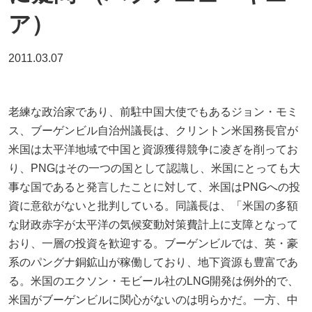
ア）
2011.03.07
老練な政治家であり、前駐中国大使でもあるジョン・モミ
ス、ブーゲンビル自治州議長は、クリントン米国務長官が
米国は太平洋地域で中国と資源獲得競争に凌ぎを削ってお
り、PNGはその一つの国として認識し、米国にとっても大
事な国であると発言したことに対して、米国はPNGへの投
資に意欲がないと批判している。同議長は、「米国の多額
な財政赤字が太平洋の気候変動対策費計上に支障となって
おり、一層の投資を歓迎する。ブーゲンビルでは、英・豪
系のパングナ銅鉱山が稼働しており、地下資源も豊富であ
る。米国のエクソン・モビール社のLNG開発は例外的で、
米国がブーゲンビルに関心がないのは明らかだ。一方、中