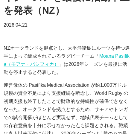
を発表（NZ）
2026.04.21
NZオークランドを拠点とし、太平洋諸島にルーツを持つ選
手によって編成されているラグビーチーム「
Moana Pasifik
a（モアナ・パシフィカ）
」は2026年シーズンを最後に活
動を停止すると発表した。
運営母体の Pasifika Medical Association が約1,000万ドル
規模の資金不足により支援継続を断念し、World Rugby の
初期支援も終了したことで財政的な持続性が確保できなく
なった。オークランドを拠点とするため、サモアやトンガ
での試合開催がほとんど実現せず、地域代表チームとして
の存在意義を十分に示せなかった点も課題とされる。戦績
は参入以来下位に低迷し、2026年シーズンも1勝のみで最