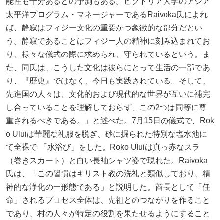
能性も十分あるとの予測もある。ビクトリア大学のアジア
太平洋プログラム・マネージャーであるRaivoka氏によれ
ば、静寂はフィジー文化の重要かつ象徴的な部分だとい
う。静寂であることはフィジー人の精神に刻み込まれてお
り、様々な儀式の際に求められ、守られているという。ま
た、同氏は、こうした文化は彼らにとって生活の一部であ
り、『歴史』ではなく、今日も実践されている。そして、
先進国の人々は、文化的および現代的な世界が互いに補完
し合っていることを理解しておらず、この2つは同等に尊
重されるべきである。」と述べた。7月15日の儀式で、Rok
o Uluiは華麗な礼服を脱ぎ、砂に掘られた特別な塩水池に
て全裸で 「水浴び」をした。Roko Uluiは真っ赤なスラ
（巻きスカート）と白い長袖シャツ姿で現れた。Raivoka
氏は、「この習慣はキリスト教の洗礼と類似しており、精
神的な浄化の一形態である」と説明した。酋長として「任
命」されるプロセス全体は、先祖とのつながりを作ること
であり、村の人々が特定の役割を果たせるようにすること