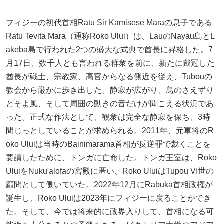
フィジーの初代首相Ratu Sir Kamisese Maraの息子である
Ratu Tevita Mara（通称Roko Ului）は、LauのNayau島とL
akeba島で行われた2つの盛大な式典で酋長に昇格した。7
月17日、数千人とも言われる群衆を前に、新たに戴冠した
酋長が戦士、宗教家、高官からなる側近を従え、Tubouの
教会から厳かに歩き出した。静寂が広がり、鳥のさえずり
とそよ風、そして周囲の動きの音だけが聞こえる状況であ
った。正式な作法として、観衆は完全な静寂を保ち、3時
間じっとしていることが求められる。2011年、元軍将のR
oko Uluiは当時のBainimarama首相が反逆罪で裁くことを
要請したために、トンガに亡命した。トンガ王室は、Roko
UluiをNuku'alofaの宮殿に匿い、Roko UluiはTupou VI世の
顧問として働いていた。2022年12月にRabuka首相政権が
誕生し、Roko Uluiは2023年にフィジーに戻ることができ
た。そして、今では将来的に政界入りして、首相になる可