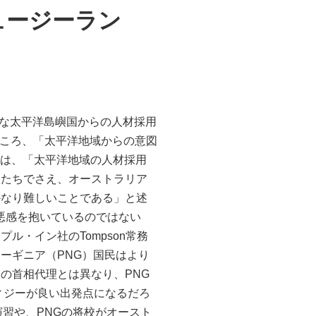
ュージーラン
うな太平洋島嶼国からの人材採用
ところ、「太平洋地域からの意図
事は、「太平洋地域の人材採用
人たちでさえ、オーストラリア
かなり難しいことである」と述
嫌悪感を抱いているのではない
・イン社のTompson常務
ーギニア（PNG）国民はより
の首相代理とは異なり、PNG
フィジーが良い出発点になるだろ
習や、PNGの将校がオースト