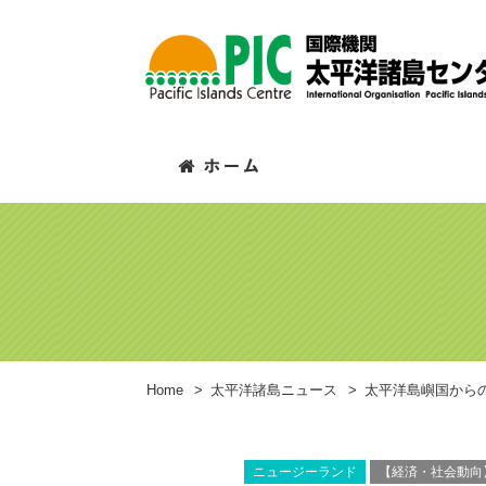
Home
>
太平洋諸島ニュース
>
太平洋島嶼国から
ニュージーランド
【経済・社会動向