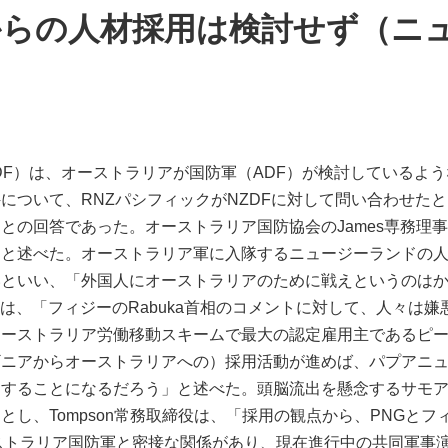
からの人材採用は検討せず（ニ
DF）は、オーストラリアが国防軍（ADF）が検討しているよ
について、RNZパシフィックがNZDFに対して問い合わせた
との回答であった。オーストラリア国防協会のJames専務理
」と述べた。オーストラリア軍に入隊するニュージーランドの
いといい、「外国人にオーストラリアのために戦えというのは
事は、「フィジーのRabuka首相のコメントに対して、人々は
ーストラリア労働移動スキームで最大の認定雇用主であるピープル
ニアからオーストラリアへの）採用活動が進めば、パプアニュ
することになるだろう」と述べた。頭脳流出を懸念するサモア
とし、Tompson常務取締役は、「採用の観点から、PNGと
ストラリア国防軍と密接な関係があり、現在進行中の共同軍事演