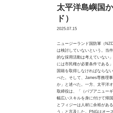
太平洋島嶼国
ド）
2025.07.15
ニュージーランド国防軍（NZ
は検討していないという。当件
的な採用活動は考えていない」
には市民権が必要条件である
国籍を取得しなければならな
べた。そして、James専務理
か」と述べた。一方、太平洋オ
取締役は、「（パプアニューギ
幅広いスキルを身に付けて帰国
とフィジーは人材に余裕がある
う」と言及した。PNGはオー