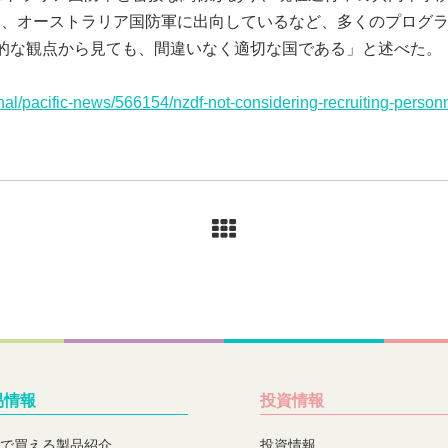
り、オーストラリア国防軍に出向しているなど、多くのプログ
観点から見ても、間違いなく適切な国である」と述べた。（Radio N
onal/pacific-news/566154/nzdf-not-considering-recruiting-personn
易情報
投資情報
で買える製品紹介
投資情報