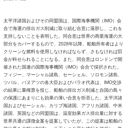
太平洋諸国およびその同盟国は、国際海事機関（IMO）会
合で海運の排出ガス削減に取り組む合意に落胆し、これを
支持しないことを表明した。同合意は世界の商業海運の大
部分をカバーするもので、2028年以降、船舶所有者はより
クリーンな燃料を使用しなければならず、さもなければ罰
金が科せられることになる。また、同合意はロンドンで開
催された国連の国際海事機関（IMO）会合で採択された。
フィジー、マーシャル諸島、セーシェル、ソロモン諸島、
ツバル、バヌアツの各大臣およびパラオ代表は、IMO交渉
の結果に棄権票を投じ、船舶の排出ガス削減と自国の島々
の保護にあまりにも効果の薄い合意を拒否した。太平洋諸
国およびセーシェル、カリブ海諸国、アフリカ諸国、中米
諸国、英国などの同盟国は、温室効果ガス排出量に対する
世界共通の課徴金案を提案していたが、この提案は船舶の