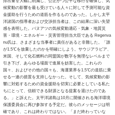
排出量を大幅に削減し、公正かつ公平な移行を確保し、気
候変動の影響を最も受けている人々に対して予測可能な資
金援助を行うための道筋を作るものであった。しかし太平
洋諸国の指導者および交渉担当者は、この結果に深い失望
感を表明した。バヌアツの気候変動適応・気象・地質災
害・環境・エネルギー・災害管理担当大臣である Regenva
nu氏は、さまざまな当事者に責任があると非難した。「誰
が1.5℃を放棄したのかを明確にしよう。サウジアラビア、
米国、そして化石燃料の同盟国が数字を無理なレベルまで
引き下げ、あらゆる場面で進展を妨害した。これらの
国々、およびその他の国々も、海運業界を1.5℃の道筋に乗
せる一連の措置を支持しなかった。そして、気候変動の影
響に対処するための資金援助を切実に必要としている私た
ちにとって、信頼できる財源となる提案を退けたのであ
る。」と訴えた。太平洋諸島は10月に開催される海洋環境
保護委員会に再び参加する予定だ。彼らのメッセージは明
確であり、これは終わりではない。「まだ終わっていな