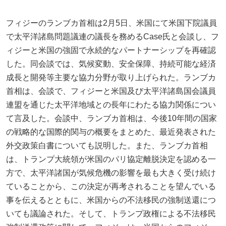
フィジーのランブカ首相は2月5日、米国にて米国下院議員
で太平洋諸島問題議連の議長を務めるCase氏と会談し、フ
ィジーと米国の強固で永続的なパートナーシップを再確認
した。同会談では、気候変動、安全保障、持続可能な経済
成長と開発等主要な協力分野が取り上げられた。ランブカ
首相は、会談で、フィジーと米国及び太平洋諸島国会議員
連盟を通じた太平洋地域との長年にわたる協力関係につい
て言及した。会談中、ランブカ首相は、今後10年間の国家
の戦略的な国際的関与の概要をまとめた、最近発表された
外交政策白書についても説明した。また、ランブカ首相
は、トランプ大統領が米国のパリ協定離脱決定を認める一
方で、太平洋諸国が気候危機の影響を最も大きく受け続け
ていることから、この決定が再考されることを望んでいる
事を伝えるとともに、米国からの不法移民の強制送還につ
いても議論された。そして、トランプ政権による不法移民