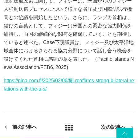
強制送還政策に関して、フィジーは、米国からのフィジー
人強制送還プロセスについて様々な省庁及び国際法執行機
関との協議を開始したという。さらに、ランブカ首相は、
結びの言葉として、フィジーは米国との緊密な協力関係を
維持し、両国の継続的な関与を確保していくことを期待し
ていると述べた。Case下院議員は、フィジー及び太平洋地
域全体におけるさらなる協力分野について話し合う機会を
設けてくれた首相に感謝の意を表した。（Pacific Islands N
ews Association/FEB6, 2025)
https://pina.com.fj/2025/02/06/fiji-reaffirms-strong-bilateral-re
lations-with-the-u-s/
前の記事へ
次の記事へ