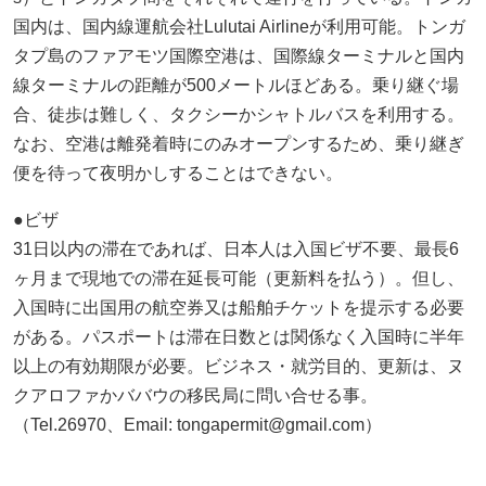
国内は、国内線運航会社
Lulutai Airline
が利用可能。トンガ
タプ島のファアモツ国際空港は、国際線ターミナルと国内
線ターミナルの距離が
500
メートルほどある。乗り継ぐ場
合、徒歩は難しく、タクシーかシャトルバスを利用する。
なお、空港は離発着時にのみオープンするため、乗り継ぎ
便を待って夜明かしすることはできない。
●ビザ
31日以内の滞在であれば、日本人は入国ビザ不要、最長6
ヶ月まで現地での滞在延長可能（更新料を払う）。但し、
入国時に出国用の航空券又は船舶チケットを提示する必要
がある。パスポートは滞在日数とは関係なく入国時に半年
以上の有効期限が必要。ビジネス・就労目的、更新は、ヌ
クアロファかババウの移民局に問い合せる事。
（Tel.26970、Email: tongapermit@gmail.com）