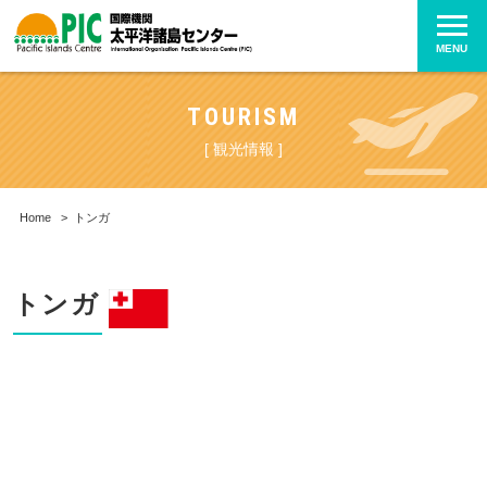
MENU
TOURISM
[ 観光情報 ]
Home
>
トンガ
トンガ