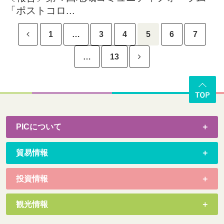
「ポストコロ...
1
…
3
4
5
6
7
…
13
PICについて
貿易情報
投資情報
観光情報