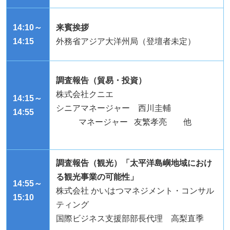
14:10～
来賓挨拶
14:15
外務省アジア大洋州局（登壇者未定）
調査報告（貿易・投資）
株式会社クニエ
14:15～
シニアマネージャー 西川圭輔
14:55
マネージャー 友繁孝亮 他
調査報告（観光）「太平洋島嶼地域におけ
る観光事業の可能性」
14:55～
株式会社 かいはつマネジメント・コンサル
15:10
ティング
国際ビジネス支援部部長代理 高梨直季