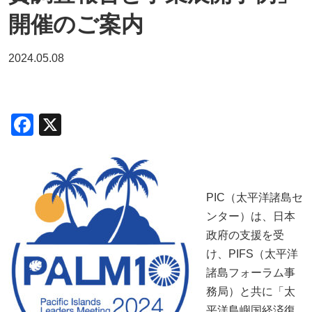
開催のご案内
2024.05.08
F
X
a
c
e
PIC（太平洋諸島セ
b
ンター）は、日本
o
政府の支援を受
o
け、
PIFS
（太平洋
諸島フォーラム事
k
務局）と共に「太
平洋島嶼国経済復