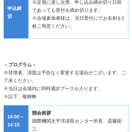
※定員に達し次第、申し込み締め切り日前
申込締
であっても受付を締め切ります。
切
※会場参加者様は、当日受付にてお名刺を
1
枚ご用意ください。
＜
プログラム
＞
※登壇者、演題は予告なく変更する場合がございます。ご
了承ください。
※当日は会場内に同時通訳ブースが入ります。
※以下、敬称略
開会挨拶
14:00～
国際機関太平洋諸島センター所長 斎藤龍
14:10
三