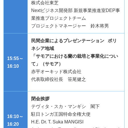
株式会社東芝
Next
ビジネス開発部 新規事業推進室
DEP
事
業推進プロジェクトチーム
プロジェクトマネージャー 鈴木将男
民間企業によるプレゼンテーション ポリ
ネシア地域
「サモアにおける蘭の栽培と事業化につい
15:55～
て」（サモア）
16:10
赤平オーキッド株式会社
代表取締役社長 笹尾健之
閉会挨拶
テヴィタ・スカ・マンギシ 閣下
駐日トンガ王国特命全権大使
16:10～
H.E. Dr. T. Suka MANGISI
16:20