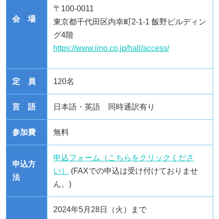
〒
100-0011
会 場
東京都千代田区内幸町
2-1-1
飯野ビルディン
グ
4
階
https://www.iino.co.jp/hall/access/
定 員
120名
言 語
日本語・英語 同時通訳有り
参加費
無料
申込フォーム（こちらをクリックくださ
申込方
い）
(FAXでの申込は受け付けておりませ
法
ん。
)
2024年
5
月
28
日（火）まで