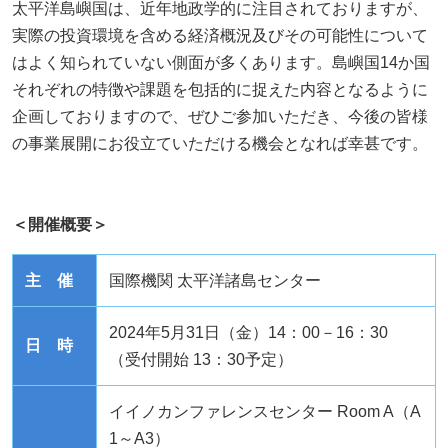
太平洋島嶼国は、近年地政学的に注目されておりますが、
実際の投資環境を含める経済概況及びその可能性について
はよく知られていない側面が多くあります。島嶼国
14
か国
それぞれの特徴や課題を包括的に捉えた内容となるように
企画しておりますので、ぜひご参加いただき、今後の皆様
の事業展開にお役立ていただける機会となれば幸甚です。
＜
開催概要＞
主 催
国際機関 太平洋諸島センター
2024年5月31日（金）14：00－16：30
日 時
（受付開始 13：30予定）
イイノカンファレンスセンター
Room A
（
A
1
～
A3
）