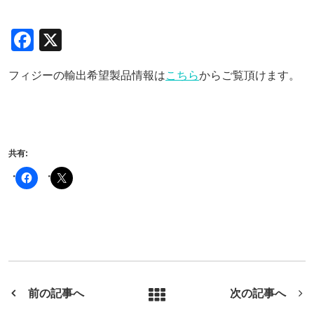
F
X
a
フィジーの輸出希望製品情報は
こちら
からご覧頂けます。
c
e
b
o
共有:
o
k
前の記事へ
次の記事へ