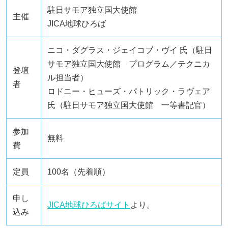
駐日サモア独立国大使館
主催
JICA地球ひろば
ニコ・ダグラス・ジェイコブ・ヴイ 氏（駐日
サモア独立国大使館 プログラム／テクニカ
登壇
ル担当者）
者
ロドニー・ヒューズ・パトリック・ラヴェア
氏（駐日サモア独立国大使館 一等書記官）
参加
無料
費
定員
100名（先着順）
申し
JICA地球ひろばサイト
より。
込み