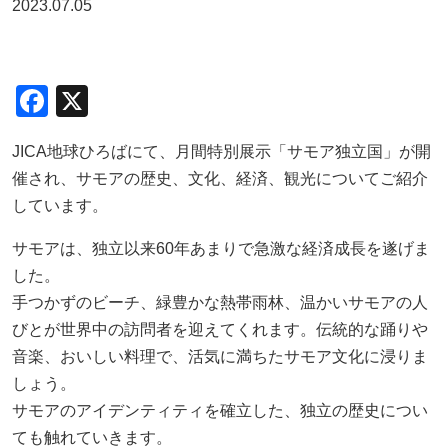
2023.07.05
F
X
a
JICA地球ひろばにて、月間特別展示「サモア独立国」が開
c
催され、サモアの歴史、文化、経済、観光についてご紹介
e
しています。
b
サモアは、独立以来60年あまりで急激な経済成長を遂げま
o
した。
o
手つかずのビーチ、緑豊かな熱帯雨林、温かいサモアの人
k
びとが世界中の訪問者を迎えてくれます。伝統的な踊りや
音楽、おいしい料理で、活気に満ちたサモア文化に浸りま
しょう。
サモアのアイデンティティを確立した、独立の歴史につい
ても触れていきます。