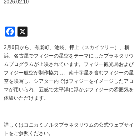
2026.02.10
F
X
a
2月
6
日から、有楽町、池袋、押上（スカイツリー）、横
c
浜、名古屋でフィジーの星空をテーマにしたプラネタリウ
e
ムプログラムが上映されています。フィジー観光局および
b
フィジー航空が制作協力し、南十字星を含むフィジーの星
o
空を映写し、シアター内ではフィジーをイメージしたアロ
o
マが用いられ、五感で太平洋に浮かぶフィジーの雰囲気を
体験いただけます。
k
詳しくはコニカミノルタプラネタリウムの公式ウェブサイ
トをご参照ください。