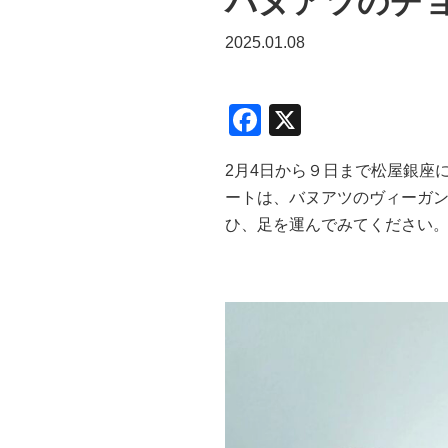
バヌアツのチ
2025.01.08
F
X
a
2
月
4
日から９日まで松屋銀座
c
ートは、バヌアツのヴィーガ
e
ひ、足を運んでみてください
b
o
o
k