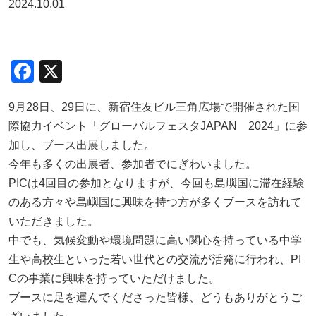
2024.10.01
F
X
a
9月28日、29日に、新宿住友ビル三角広場で開催された国
c
際協力イベント「グローバルフェスタJAPAN 2024」に参
e
加し、ブース出展しました。
b
今年も多くの出展者、参加者でにぎわいました。
o
PICは4回目の参加となりますが、今回も島嶼国に滞在経験
o
のある方々や島嶼国に興味を持つ方が多くブースを訪れて
いただきました。
k
中でも、気候変動や環境問題に高い関心を持っている中学
生や高校生といった若い世代との交流が活発に行われ、PI
Cの事業に興味を持っていただけました。
ブースに足を運んでくださった皆様、どうもありがとうご