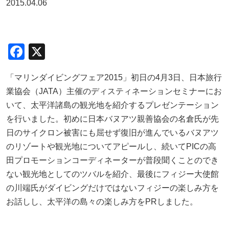
2015.04.06
F
X
a
「マリンダイビングフェア2015」初日の4月3日、日本旅行
c
業協会（JATA）主催のディスティネーションセミナーにお
e
いて、太平洋諸島の観光地を紹介するプレゼンテーション
b
を行いました。初めに日本バヌアツ親善協会の名倉氏が先
o
日のサイクロン被害にも屈せず復旧が進んでいるバヌアツ
o
のリゾートや観光地についてアピールし、続いてPICの高
田プロモーションコーディネーターが普段聞くことのでき
k
ない観光地としてのツバルを紹介、最後にフィジー大使館
の川端氏がダイビングだけではないフィジーの楽しみ方を
お話しし、太平洋の島々の楽しみ方をPRしました。