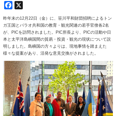
F
X
a
昨年末の
12
月
22
日（金）に、笹川平和財団招聘によるトン
c
ガ王国とパラオ共和国の教育・観光関連の若手官僚各
2
名
e
が、
PIC
を訪問されました。
PIC
所長より、
PIC
の活動や日
b
本と太平洋島嶼国間の貿易・投資・観光の現状について説
o
明しました。島嶼国の方々よりは、現地事情を踏まえた
o
様々な提案があり、活発な意見交換がされました。
k