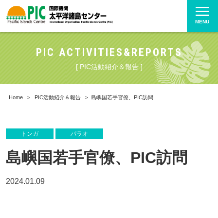
MENU
PIC ACTIVITIES&REPORTS
[ PIC活動紹介＆報告 ]
Home
>
PIC活動紹介＆報告
>
島嶼国若手官僚、PIC訪問
トンガ
パラオ
島嶼国若手官僚、PIC訪問
2024.01.09