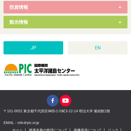
投資情報
観光情報
JP
EN
〒101-0052 東京都千代田区神田小川町3-22-14 明治大学 紫紺館1階
EMAIL：info＠pic.or.jp
ホーム
後援名義の申請について
画像提供について
リンク