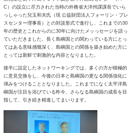
C）の設立に尽力された当時の外務省大洋州課課長でいら
っしゃった兒玉和夫氏（現 公益財団法人フォーリン・プレ
スセンター理事長）との対談形式で進行し、これまでの30
年の歴史とこれからのに30年に向けたメッっセージを語っ
ていただきました。長く島嶼国との関わっている方にとっ
てはある意味感慨深く、島嶼国との関係を築き始めた方に
とっては新鮮で刺激的な内容となりました。
後半に設定したネットワーキングでは、多くの方が積極的
に意見交換をし、今後の日本と島嶼国の更なる関係強化に
弾みをつけることとなりました。これまでになく太平洋島
嶼国が注目を浴びている昨今、さらなる島嶼国の成長を目
指して、引き続き精進してまいります。