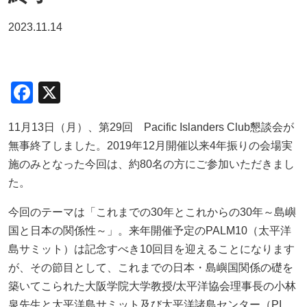
2023.11.14
F
X
a
11月13日（月）、第29回 Pacific Islanders Club懇談会が
c
無事終了しました。2019年12月開催以来4年振りの会場実
e
施のみとなった今回は、約80名の方にご参加いただきまし
b
た。
o
今回のテーマは「これまでの30年とこれからの30年～島嶼
o
国と日本の関係性～」。来年開催予定のPALM10（太平洋
k
島サミット）は記念すべき10回目を迎えることになります
が、その節目として、これまでの日本・島嶼国関係の礎を
築いてこられた大阪学院大学教授/太平洋協会理事長の小林
泉先生と太平洋島サミット及び太平洋諸島センター（PI