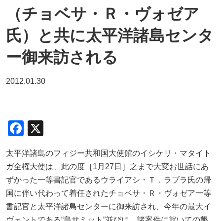
（チョベサ・Ｒ・ヴォゼア
氏）と共に太平洋諸島センタ
ー御来訪される
2012.01.30
F
X
a
太平洋諸島のフィジー共和国大使館のイシケリ・マタイト
c
ガ全権大使は、此の度［1月27日］之まで大変お世話にあ
e
ずかった一等書記官であるウライアシ・Ｔ．ラブラ氏の帰
b
国に伴い代わって着任されたチョベサ・Ｒ・ヴォゼア一等
o
書記官と太平洋諸島センターに御来訪され、今年の最大イ
ヴェントである“島サミット”並びに 諸案件に就いての懇