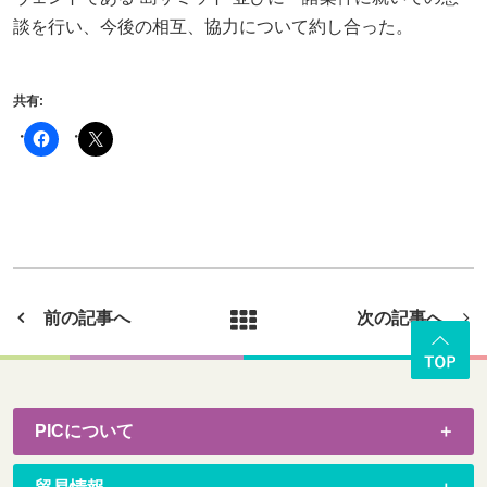
o
談を行い、今後の相互、協力について約し合った。
k
共有:
前の記事へ
次の記事へ
PICについて