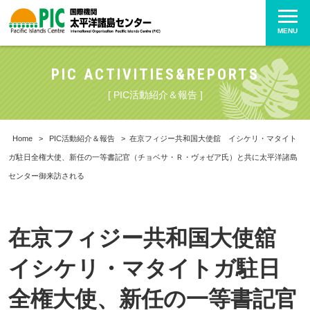
MENU
PIC ACTIVITIES&REPORTS
[ PIC活動紹介＆報告 ]
Home
>
PIC活動紹介＆報告
>
在京フィジー共和国大使舘 イシケリ・マタイト
ガ駐日全権大使、新任の一等書記官（チョベサ・Ｒ・ヴォゼア氏）と共に太平洋諸島
センター御来訪される
在京フィジー共和国大使舘
イシケリ・マタイトガ駐日
全権大使、新任の一等書記官