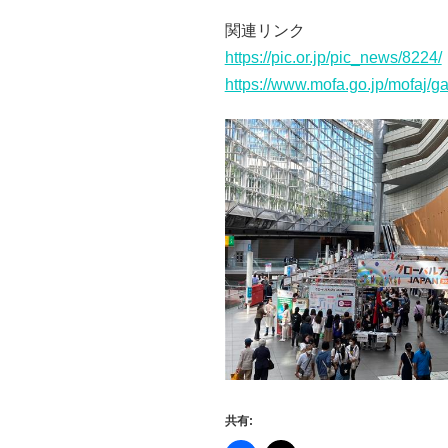
関連リンク
https://pic.or.jp/pic_news/8224/
https://www.mofa.go.jp/mofaj/g
共有: