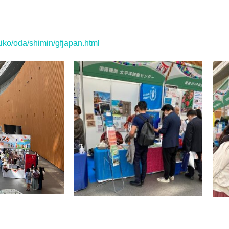
aiko/oda/shimin/gfjapan.html