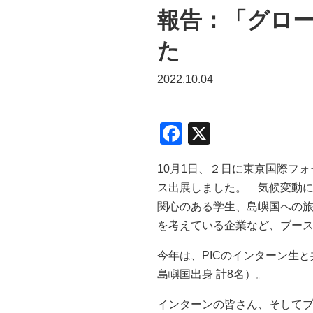
報告：「グロー
た
2022.10.04
F
X
a
10月1日、２日に東京国際フォ
c
ス出展しました。 気候変動
e
関心のある学生、島嶼国への
b
を考えている企業など、ブー
o
今年は、PICのインターン生
o
島嶼国出身 計8名）。
k
インターンの皆さん、そして