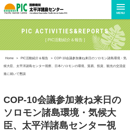
MENU
PIC ACTIVITIES&REPORTS
[ PIC活動紹介＆報告 ]
Home
>
PIC活動紹介＆報告
>
COP-10会議参加兼ね来日のソロモン諸島環境・気
候大臣、太平洋諸島センター視察、日本/ソロモンの環境、貿易、投資、観光の交流促
進に就いて懇談
COP-10会議参加兼ね来日の
ソロモン諸島環境・気候大
臣、太平洋諸島センター視