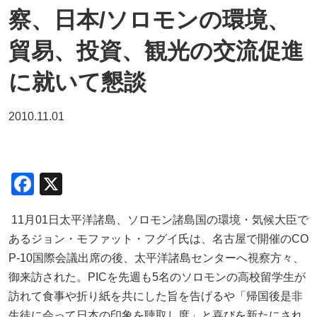
察、日本/ソロモンの環境、
貿易、投資、観光の交流促進
に就いて懇談
2010.11.01
F
X
a
11月01日太平洋諸島、ソロモン諸島国の環境・気候大臣で
c
あるジョン・モファット・フグイ氏は、名古屋で開催のCO
e
P-10国際会議出席の後、太平洋諸島センターへ視察方々、
b
御来訪された。PICを先週も5名のソロモンの高校留学生が
o
訪れて食事や折り紙を共にした旨を告げるや「帰国後是非
生徒に会って日本の印象を聴取し度」と喜びを新たにされ