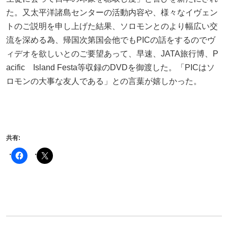
o
た。又太平洋諸島センターの活動内容や、様々なイヴェン
k
トのご説明を申し上げた結果、ソロモンとのより幅広い交
流を深める為、帰国次第国会他でもPICの話をするのでヴ
ィデオを欲しいとのご要望あって、早速、JATA旅行博、P
acific Island Festa等収録のDVDを御渡した。「PICはソ
ロモンの大事な友人である」との言葉が嬉しかった。
共有: