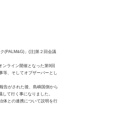
ALM&G)」(注)第２回会議
オンライン開催となった第9回
知事等、そしてオブザーバーとし
動報告がされた後、島嶼国側から
議して行く事になりました。
自治体との連携について説明を行
。