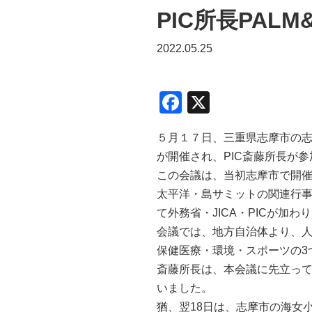
PIC所長PAL
2022.05.25
F
X
a
５月１７日、三重県志摩市の志摩
c
が開催され、PIC斎藤所長が
e
この会議は、当初志摩市で開催
b
太平洋・島サミットの関連行事
o
て外務省・JICA・PICが加わ
o
会議では、地方自治体より、人
保健医療・環境・スポーツの3
k
斎藤所長は、本会議に先立って
いました。
猶、翌18日は、志摩市の海女