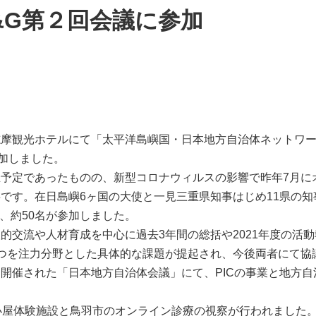
M&G第２回会議に参加
観光ホテルにて「太平洋島嶼国・日本地方自治体ネットワーク(P
参加しました。
予定であったものの、新型コロナウィルスの影響で昨年7月に
です。在日島嶼6ヶ国の大使と一見三重県知事はじめ11県の
り、約50名が参加しました。
的交流や人材育成を中心に過去3年間の総括や2021年度の活
つを注力分野とした具体的な課題が提起され、今後両者にて協
開催された「日本地方自治体会議」にて、PICの事業と地方
小屋体験施設と鳥羽市のオンライン診療の視察が行われました