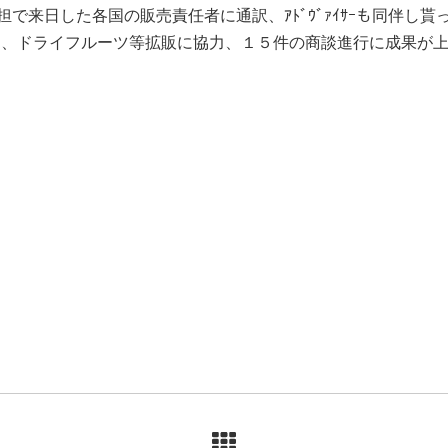
担で来日した各国の販売責任者に通訳、ｱﾄﾞｳﾞｧｲｻｰも同伴し
ス、ドライフルーツ等拡販に協力、１５件の商談進行に成果が