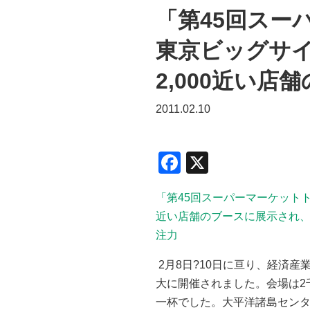
「第45回スー
東京ビッグサ
2,000近い
2011.02.10
F
X
a
「第45回スーパーマーケットト
c
近い店舗のブースに展示され
e
注力
b
2月8日?10日に亘り、経済
o
大に開催されました。会場は2千
o
一杯でした。大平洋諸島センタ