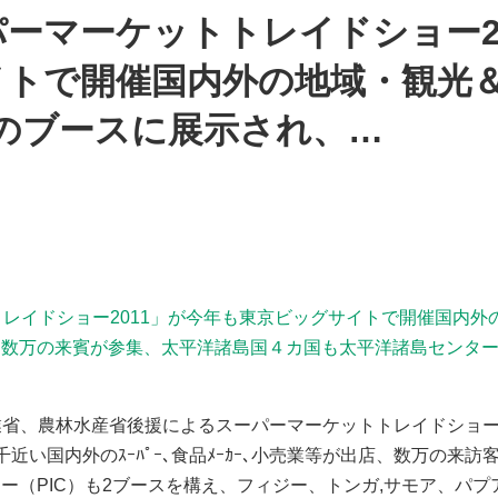
パーマーケットトレイドショー2
イトで開催国内外の地域・観光
店舗のブースに展示され、…
レイドショー2011」が今年も東京ビッグサイトで開催国内外の
、数万の来賓が参集、太平洋諸島国４カ国も太平洋諸島センタ
産業省、農林水産省後援によるスーパーマーケットトレイドショ
近い国内外のｽｰﾊﾟｰ､食品ﾒｰｶｰ､小売業等が出店、数万の来
ー（PIC）も2ブースを構え、フィジー、トンガ,サモア、パ