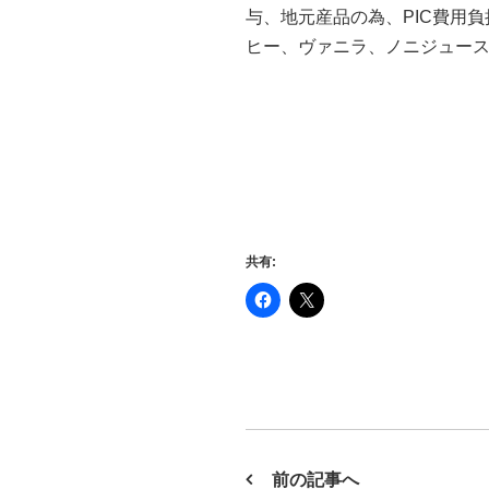
k
与、地元産品の為、PIC費用負
ヒー、ヴァニラ、ノニジュー
共有:
前の記事へ