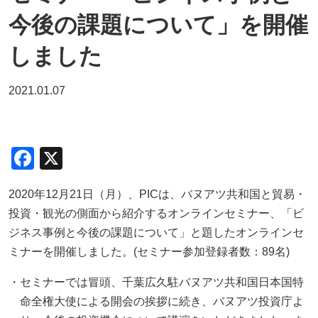
今後の課題について」を開催
しました
2021.01.07
F
X
a
2020年12月21日（月）、PICは、バヌアツ共和国と貿易・
c
投資・観光の側面から紹介するオンラインセミナー、「ビ
e
ジネス事例と今後の課題について」と題したオンラインセ
b
ミナーを開催しました。(セミナー参加登録者数：89名)
o
セミナーでは冒頭、千葉広久駐バヌアツ共和国日本国特
o
命全権大使による開会の挨拶に続き、バヌアツ投資庁よ
k