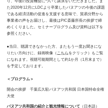
り、今後の投資機会について講演をいただきました。ま
た2020年12月にLDCより卒業したバヌアツの今後の課題
である経済活動の促進を支援する意味で、貿易分野から
事業者の声をお届けし、最後はPIC斎藤所長の挨拶で締
めくくりました。セミナープログラム及び資料は以下を
参照ください。
●当日、聴講できなかった方、またもう一度お聞きにな
りたい方向けに、録画映像（
こちら
をクリック）もご覧
になれます。視聴可能期間として約
1
か月（
1
月末まで）
を予定しております。
＜プログラム＞
開会の挨拶 千葉広久駐バヌアツ共和国 日本国特命全権
大使
バヌアツ共和国の紹介と観光情報について
（日本語）