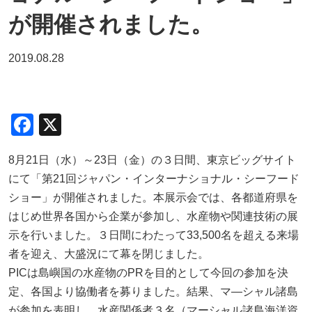
が開催されました。
2019.08.28
F
X
a
8月21日（水）～23日（金）の３日間、東京ビッグサイト
c
にて「第21回ジャパン・インターナショナル・シーフード
e
ショー」が開催されました。本展示会では、各都道府県を
b
はじめ世界各国から企業が参加し、水産物や関連技術の展
o
示を行いました。３日間にわたって33,500名を超える来場
o
者を迎え、大盛況にて幕を閉じました。
PICは島嶼国の水産物のPRを目的として今回の参加を決
k
定、各国より協働者を募りました。結果、マ―シャル諸島
が参加を表明し、水産関係者３名（マーシャル諸島海洋資