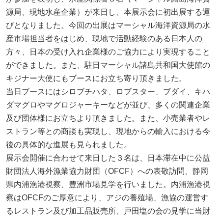
源局、現地水産企業）が来日し、本展示会に初出展する運
びとなりました。今回の出展はマーシャル海洋資源局の水
産市場担当者をはじめ、現地で活動経験のある日本人の
方々、日本の受け入れ企業様のご協力により実現すること
ができました。また、駐日マーシャル諸島共和国大使館の
キジナー大使にもブースにお立ち寄り頂きました。
当日ブースにはシロブチハタ、ロブスター、ブダイ、キハ
ダマグロやマグロジャーキーなどが並び、多くの関連企業
及び団体様にお立ちより頂きました。また、小売業者やレ
ストラン等との商談も実現し、現地からの輸入における今
後の具体的な進展も見られました。
展示会開催に合わせて来日した３名は、日本滞在中に公益
財団法人海外漁業協力財団（OFCF）への表敬訪問、静岡
県内浦漁港視察、豊洲市場見学を行いました。内浦漁港視
察はOFCFのご厚意により、アジの養殖場、漁協の運営す
るレストラン及び加工品販売所、戸田塩の会の見学に当財