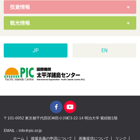
投資情報
観光情報
JP
EN
〒101-0052 東京都千代田区神田小川町3-22-14 明治大学 紫紺館1階
EMAIL：info＠pic.or.jp
ホーム
後援名義の申請について
画像提供について
リンク