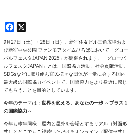
F
X
a
9月27日（土）・28日（日）、
新宿住友ビル三角広場およ
c
び
新宿中央公園 ファンモアタイムひろばにおいて
「グロー
e
バルフェスタ
JAPAN 2025
」が開催されます。「グローバ
b
ルフェスタ
JAPAN
」とは、国際協力活動、社会貢献活動、
o
SDGs
などに取り組む官民様々な団体が一堂に会する国内
o
最大級の国際協力イベントで、国際協力をより身近に感じ
てもらうことを目的としています。
k
今年のテーマは：
世界を変える、あなたの一歩
～プラス１
の国際協力～
今年も昨年同様、
屋内と屋外を会場とするリアル（対面形
式）と
どこでもご視聴いただけるオンライン（配信形式）