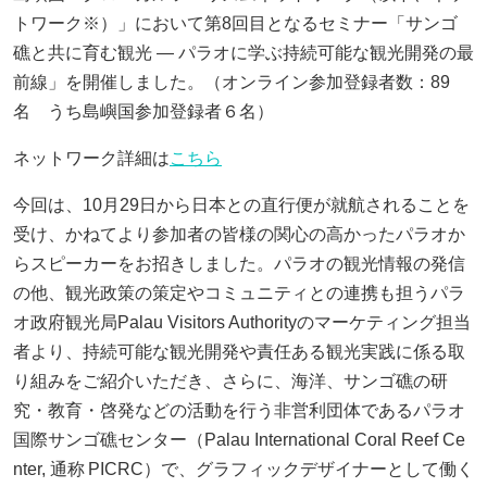
b
トワーク※）」において第
8
回目となるセミナー「サンゴ
o
礁と共に育む観光
―
パラオに学ぶ持続可能な観光開発の最
o
前線」を開催しました。（オンライン参加登録者数：
89
名 うち島嶼国参加登録者６名）
k
ネットワーク詳細は
こちら
今
回は、
10
月
29
日から日本との直行便が就航されることを
受け、かねてより参加者の皆様の関心の高かったパラオか
らスピーカーをお招きしました。パラオの観光情報の発信
の他、観光政策の策定やコミュニティとの連携も担うパラ
オ政府観光局
Palau Visitors Authority
のマーケティング担当
者より、持続可能な観光開発や責任ある観光実践に係る取
り組みをご紹介いただき、さらに、海洋、サンゴ礁の研
究・教育・啓発などの活動を行う非営利団体であるパラオ
国際サンゴ礁センター（
Palau International Coral Reef Ce
nter,
通称 PICRC）で、グラフィックデザイナーとして働く