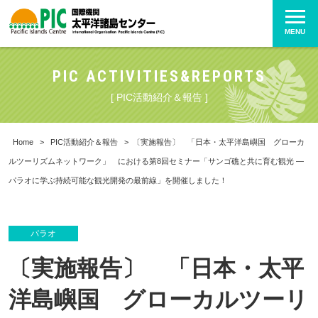
MENU
PIC ACTIVITIES&REPORTS
[ PIC活動紹介＆報告 ]
Home
>
PIC活動紹介＆報告
>
〔実施報告〕 「日本・太平洋島嶼国 グローカ
ルツーリズムネットワーク」 における第8回セミナー「サンゴ礁と共に育む観光 ―
パラオに学ぶ持続可能な観光開発の最前線」を開催しました！
パラオ
〔実施報告〕 「日本・太平
洋島嶼国 グローカルツーリ