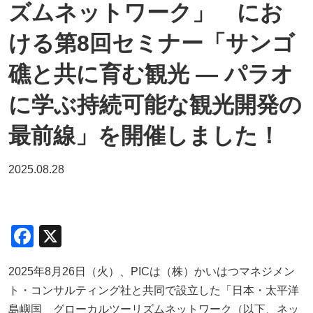
ズムネットワーク」 にお
ける第8回セミナー「サンゴ
礁と共に育む観光 ― パラオ
に学ぶ持続可能な観光開発の
最前線」を開催しました！
2025.08.28
F
X
a
2025年
8
月
26
日（火）、
PIC
は（株）かいはつマネジメン
c
ト・コンサルティング社と共同で設立した「日本・太平洋
e
島嶼国 グローカルツーリズムネットワーク（以下、ネッ