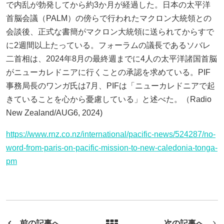
で内乱が勃発してから約3か月が経過した。日本の太平洋
首脳会議（PALM）の傍らで行われたマクロン大統領との
会談後、正式な書簡がマクロン大統領に送られてからすで
に2週間以上たっている。フォーラムの議長であるソバレ
二首相は、2024年8月の最終週までに4人の太平洋諸国首脳
がニューカレドニアに行くことの承認を求めている。PIF
事務局長のワンガ氏は7月、PIFは「ニューカレドニアで起
きていることを心から憂慮している」と述べた。（Radio
New Zealand/AUG6, 2024)
https://www.rnz.co.nz/international/pacific-news/524287/no-
word-from-paris-on-pacific-mission-to-new-caledonia-tonga-
pm
前の記事へ
次の記事へ