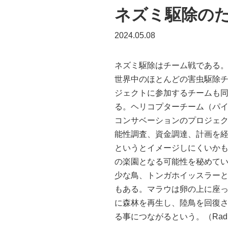
ネズミ駆除の
2024.05.08
ネズミ駆除はチーム戦である
世界中のほとんどの害虫駆除チ
ジェクトに参加するチームも
る。ヘリコプターチーム（パイ
コンサベーションのプロジェク
能性調査、資金調達、計画を経
というとイメージしにくいかも
の楽園となる可能性を秘めてい
少な鳥、トンガホイッスラー
もある。マラウは卵の上に座っ
に森林を再生し、陸鳥を回復
る事につながるという。（Radio New