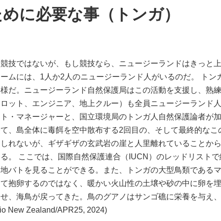
ために必要な事（トンガ）
。競技ではないが、もし競技なら、ニュージーランドはきっと
ームには、1人か2人のニュージーランド人がいるのだ。 トンガ
同様だ。ニュージーランド自然保護局はこの活動を支援し、熟
ロット、エンジニア、地上クルー）も全員ニュージーランド人だ
ト・マネージャーと、国立環境局のトンガ人自然保護論者が加
て、島全体に毒餌を空中散布する2回目の、そして最終的なこ
しれないが、ギザギザの玄武岩の崖と人里離れていることから、
る。 ここでは、国際自然保護連合（IUCN）のレッドリスト
と地バトを見ることができる。また、トンガの大型鳥類である
て抱卵するのではなく、暖かい火山性の土壌や砂の中に卵を埋
させ、海鳥が戻ってきた。鳥のグアノはサンゴ礁に栄養を与え
 Zealand/APR25, 2024)