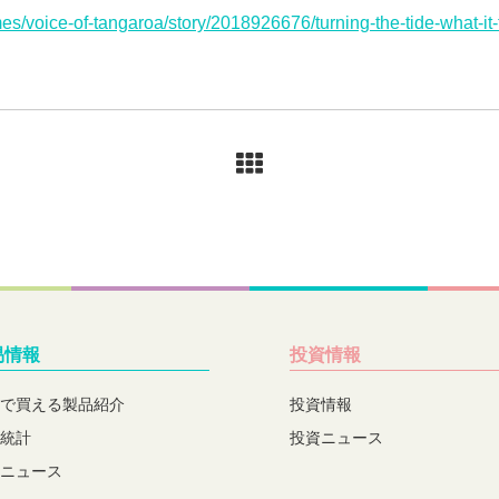
s/voice-of-tangaroa/story/2018926676/turning-the-tide-what-it-t
易情報
投資情報
で買える製品紹介
投資情報
統計
投資ニュース
ニュース