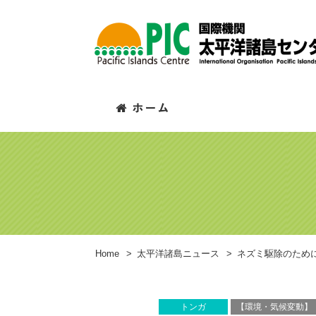
Home
>
太平洋諸島ニュース
>
ネズミ駆除のため
トンガ
【環境・気候変動】