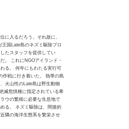
上位に入るだろう。それ故に、
王国Late島のネズミ駆除プロ
練したスタッフを提供してい
。 これにNGOアイランド・
わる。 何年にもわたる実行可
の作戦に行き着いた。 熱帯の島
火山性のLate島は野生動物
で絶滅危惧種に指定されている希
マラウの繁殖に必要な生息地で
める。 ネズミ駆除は、間接的
、近隣の海洋生態系を繁栄させ