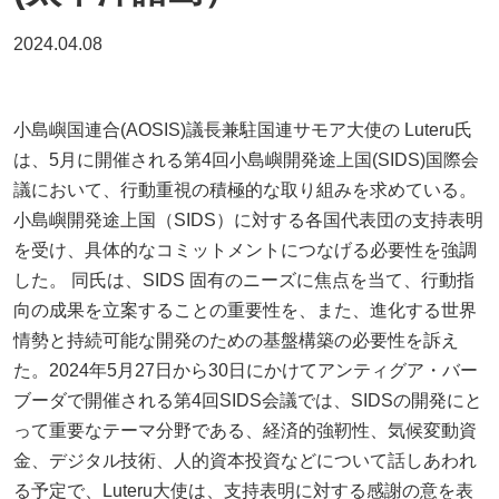
2024.04.08
小島嶼国連合(AOSIS)議長兼駐国連サモア大使の Luteru氏
は、5月に開催される第4回小島嶼開発途上国(SIDS)国際会
議において、行動重視の積極的な取り組みを求めている。
小島嶼開発途上国（SIDS）に対する各国代表団の支持表明
を受け、具体的なコミットメントにつなげる必要性を強調
した。 同氏は、SIDS 固有のニーズに焦点を当て、行動指
向の成果を立案することの重要性を、また、進化する世界
情勢と持続可能な開発のための基盤構築の必要性を訴え
た。2024年5月27日から30日にかけてアンティグア・バー
ブーダで開催される第4回SIDS会議では、SIDSの開発にと
って重要なテーマ分野である、経済的強靭性、気候変動資
金、デジタル技術、人的資本投資などについて話しあわれ
る予定で、Luteru大使は、支持表明に対する感謝の意を表