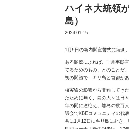
ハイネ大統領
島）
2024.01.15
1月9日の新内閣宣誓式に続き
ある閣僚によれば、非常事態
てるためのもの、とのことだ
初の閣議で、キリ島と首都が
核実験の影響から非難してき
たために無く、島の人々は日
年の間に途絶え、離島の数百人の住
議会でKBEコミュニティの代表を
共に1月12日にキリ島に赴き
島ジャーナル紙の記者は、20