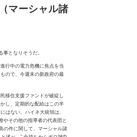
（マーシャル諸
する事となりそうだ。
で進行中の電力危機に焦点を当
たもので、今週末の新政府の最
。
島民移住支援ファンドが破綻し
しかし、定期的な配給はこの半
方政府にはない。ハイネ大統領は、
、閣僚やその他の指導者の代表団と
リ島の件に関して、マーシャル諸
と述べ、" 金持ちからボロ雑巾