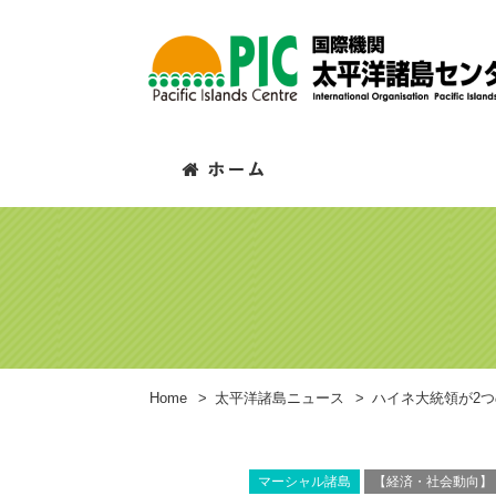
Home
>
太平洋諸島ニュース
>
ハイネ大統領が2
マーシャル諸島
【経済・社会動向】