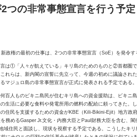
が2つの非常事態宣言を行う予定
、新政権の最初の仕事は、2つの非常事態宣言（SoE）を発令
宣言は①「人々が飢えている」キリ島のためのものと②首都圏
。これらは、新内閣の宣誓に先立って、今週の初めに議論され
あるマジュロ島の非常事態宣言が正式に発表される予定である
た何百人ものビキニ島民が住むキリ島への資金援助は、ビキニ
々の生活に必要な食料や発電所用の燃料の配給に頼ってきた。
民を支援するための資金がKBE（Kili-Bikini-Ejit）地
務めるGasper Jr.文化・内務大臣とPaul財務大臣を含む
、地域住民と面談し、現状を視察する予定である。こうしたキ
年前にナウルの巨額の信託基金が破産したときの状況に似ている