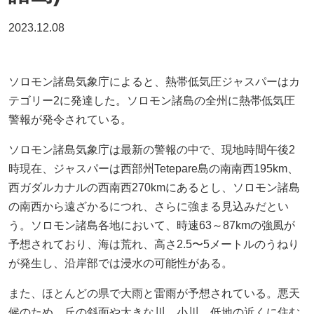
2023.12.08
ソロモン諸島気象庁によると、熱帯低気圧ジャスパーはカ
テゴリー2に発達した。ソロモン諸島の全州に熱帯低気圧
警報が発令されている。
ソロモン諸島気象庁は最新の警報の中で、現地時間午後2
時現在、ジャスパーは西部州Tetepare島の南南西195km、
西ガダルカナルの西南西270kmにあるとし、ソロモン諸島
の南西から遠ざかるにつれ、さらに強まる見込みだとい
う。ソロモン諸島各地において、時速63～87kmの強風が
予想されており、海は荒れ、高さ2.5〜5メートルのうねり
が発生し、沿岸部では浸水の可能性がある。
また、ほとんどの県で大雨と雷雨が予想されている。悪天
候のため、丘の斜面や大きな川、小川、低地の近くに住む