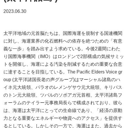
2023.06.30
太平洋地域の元首脳たちは、国際海運を規制する国連機関
に対し、海運業界の化石燃料への依存を絶つための「有意
義な一歩」を踏み出すよう求めている。今後2週間にわた
り国際海事機関（IMO）はロンドンで2部構成の気候サミッ
トを開催し、海運による汚染を削減するための重要な合意
に達することを目指している。The Pacific Elders Voice gr
oup (太平洋諸国長老の声グループ)はマーシャル諸島のハ
イネ元大統領、パラオのレメンゲサウ元大統領、キリバス
のトン元大統領、ツバルのソポアガ元首相、太平洋諸島フ
ォーラムのテイラー元事務局長らで構成されており、彼ら
は、海運は太平洋にとっての生命線であり、「経済の原動
力となる重要なエネルギーや物資へのアクセス」を提供す
るとしている。しかしその一方で、海運はまた、過去から