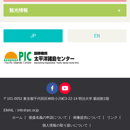
観光情報
JP
EN
〒101-0052 東京都千代田区神田小川町3-22-14 明治大学 紫紺館1階
EMAIL：info＠pic.or.jp
ホーム
後援名義の申請について
画像提供について
リンク
個人情報の取り扱いについて