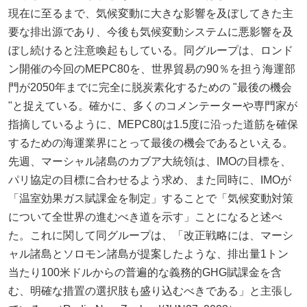
現在に至るまで、気候変動に大きな影響を及ぼしてきた主
要な排出源であり、今後も気候変動システムに悪影響を及
ぼし続けると注意喚起もしている。同グループは、ロンド
ン開催の今回のMEPC80を、世界貿易の90％を担う海運部
門が2050年までに完全に脱炭素化するための "最後の機会
"と捉えている。確かに、多くのコメンテーターや専門家が
指摘しているように、MEPC80は1.5度に沿った道筋を確保
するための海運業界にとって最後の機会であるといえる。
先週、マーシャル諸島のカブア大統領は、IMOの目標を、
パリ協定の目標に合わせるよう求め、また同時に、IMOが
「温室効果ガス賦課金を制定」することで「気候変動対策
について全世界の進むべき道を示す」ことになると述べ
た。これに関して同グループは、「改正戦略には、マーシ
ャル諸島とソロモン諸島が提案したような、排出量1トン
当たり100米ドルからの普遍的な義務的GHG賦課金を含
む、明確な措置の選択肢も盛り込むべきである」と主張し