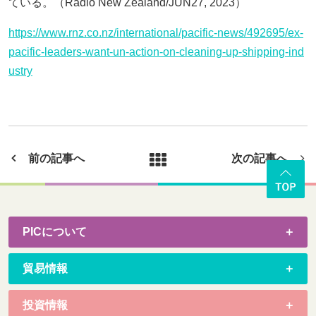
ている。（Radio New Zealand/JUN27, 2023）
https://www.rnz.co.nz/international/pacific-news/492695/ex-
pacific-leaders-want-un-action-on-cleaning-up-shipping-ind
ustry
前の記事へ
次の記事へ
PICについて
貿易情報
投資情報