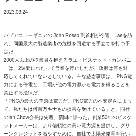
2023.03.24
パプアニューギニアの John Rosso 副首相が今週、Laeを訪
れ、同国最大の製造業者の危機を回避する手立てを打つ予
定だ。
2000人以上の従業員を抱えるラエ・ビスケット・カンパニ
ーは、2週間にわたって営業を停止したが、政府は何も対
応してくれていないとしている。主な懸念事項は、 PNG電
力による停電と、工場が他の電力源から電力を得ることを
禁止する法律だ。
「PNGの最大の問題は電力だ。PNG電力の不安定さによっ
て、私たちは何百万キナもの損害を受けている」と、同社
のIan Chow会長は先週、新聞に語った。創業50年のビスケ
ットメーカーは、より信頼性の高い電力源を提供し、グリ
ーンクレジットを増やすために、自社で太陽光発電を行い