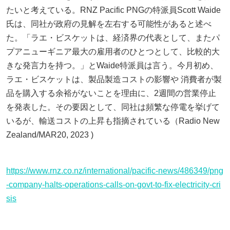
たいと考えている。RNZ Pacific PNGの特派員Scott Waide
氏は、同社が政府の見解を左右する可能性があると述べ
た。「ラエ・ビスケットは、経済界の代表として、またパ
プアニューギニア最大の雇用者のひとつとして、比較的大
きな発言力を持つ。」とWaide特派員は言う。今月初め、
ラエ・ビスケットは、製品製造コストの影響や 消費者が製
品を購入する余裕がないことを理由に、2週間の営業停止
を発表した。その要因として、同社は頻繁な停電を挙げて
いるが、輸送コストの上昇も指摘されている（Radio New
Zealand/MAR20, 2023 )
https://www.rnz.co.nz/international/pacific-news/486349/png
-company-halts-operations-calls-on-govt-to-fix-electricity-cri
sis