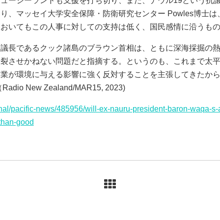
ュージーランドも支援を打ち切り、また、ナウル19という抗
り、マッセイ大学安全保障・防衛研究センター Powles博士
においてもこの人事に対しての支持は低く、国民感情に沿うも
議長であるクック諸島のブラウン首相は、ともに深海採掘の熱心
分裂させかねない問題だと指摘する。というのも、これまで太
鉱業が環境に与える影響に強く反対することを主張してきたか
 New Zealand/MAR15, 2023)
onal/pacific-news/485956/will-ex-nauru-president-baron-waqa-s-
than-good