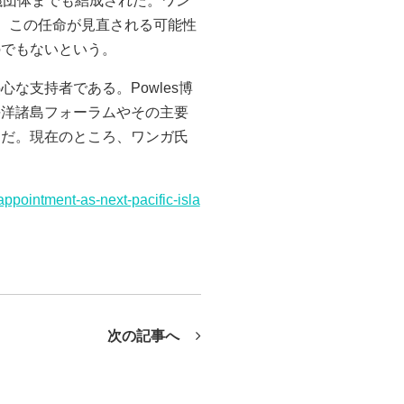
議団体までも結成された。ワン
は、この任命が見直される可能性
のでもないという。
な支持者である。Powles博
平洋諸島フォーラムやその主要
らだ。現在のところ、ワンガ氏
appointment-as-next-pacific-isla
次の記事へ