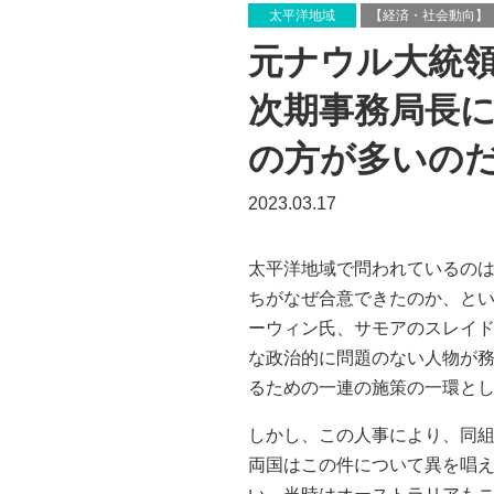
太平洋地域
【経済・社会動向】
元ナウル大統領
次期事務局長
の方が多いのだ
2023.03.17
太平洋地域で問われているの
ちがなぜ合意できたのか、と
ーウィン氏、サモアのスレイ
な政治的に問題のない人物が
るための一連の施策の一環と
しかし、この人事により、同
両国はこの件について異を唱