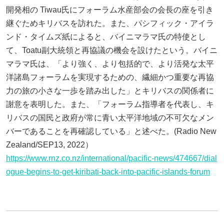
開発相の Tiwau氏にフォーラム水産部会の会長の座を引き
継ぐためキリバスを訪れた。また、パシフィック・アイラ
ンド・タイムズ紙によると、バイニマラマ氏の特使とし
て、Toatu副大統領と再協議の機会を設けたという。バイニ
マラマ氏は、「より強く、より包括的で、より活発な太平
洋諸島フォーラムを実現するための、繊細かつ重要な再協
力の旅の小さな一歩を踏み出した」とキリバスの関係者に
謝意を表明した。また、「フォーラム指導者を代表し、キ
リバスの国民と政府が常に青い太平洋地域の不可欠なメン
バーであることを再確認している」と述べた。(Radio New
Zealand/SEP13, 2022）
https://www.rnz.co.nz/international/pacific-news/474667/dial
ogue-begins-to-get-kiribati-back-into-pacific-islands-forum