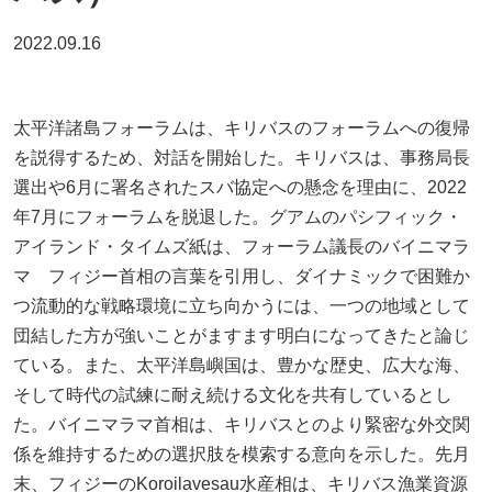
2022.09.16
太平洋諸島フォーラムは、キリバスのフォーラムへの復帰
を説得するため、対話を開始した。キリバスは、事務局長
選出や6月に署名されたスバ協定への懸念を理由に、2022
年7月にフォーラムを脱退した。グアムのパシフィック・
アイランド・タイムズ紙は、フォーラム議長のバイニマラ
マ フィジー首相の言葉を引用し、ダイナミックで困難か
つ流動的な戦略環境に立ち向かうには、一つの地域として
団結した方が強いことがますます明白になってきたと論じ
ている。また、太平洋島嶼国は、豊かな歴史、広大な海、
そして時代の試練に耐え続ける文化を共有しているとし
た。バイニマラマ首相は、キリバスとのより緊密な外交関
係を維持するための選択肢を模索する意向を示した。先月
末、フィジーのKoroilavesau水産相は、キリバス漁業資源