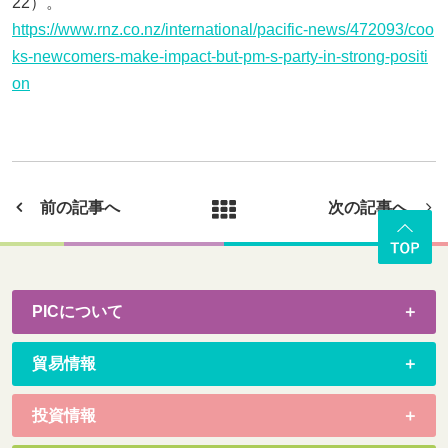
22）。
https://www.rnz.co.nz/international/pacific-news/472093/coo
ks-newcomers-make-impact-but-pm-s-party-in-strong-positi
on
前の記事へ
次の記事へ
PICについて
貿易情報
投資情報