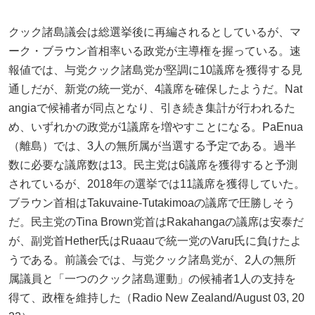
クック諸島議会は総選挙後に再編されるとしているが、マ
ーク・ブラウン首相率いる政党が主導権を握っている。速
報値では、与党クック諸島党が堅調に10議席を獲得する見
通しだが、新党の統一党が、4議席を確保したようだ。Nat
angiaで候補者が同点となり、引き続き集計が行われるた
め、いずれかの政党が1議席を増やすことになる。PaEnua
（離島）では、3人の無所属が当選する予定である。過半
数に必要な議席数は13。民主党は6議席を獲得すると予測
されているが、2018年の選挙では11議席を獲得していた。
ブラウン首相はTakuvaine-Tutakimoaの議席で圧勝しそう
だ。民主党のTina Brown党首はRakahangaの議席は安泰だ
が、副党首Hether氏はRuaauで統一党のVaru氏に負けたよ
うである。前議会では、与党クック諸島党が、2人の無所
属議員と「一つのクック諸島運動」の候補者1人の支持を
得て、政権を維持した（Radio New Zealand/August 03, 20