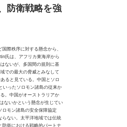
、防衛戦略を強
ど国際秩序に対する懸念から、
tin氏は、アフリカ東海岸から
拠はないが、多国間の規則に基
地域での最大の脅威とみなして
」であると見ている。中国とソロ
といったソロモン諸島の従来か
いる。中国がオーストラリアか
ではないかという懸念が生じてい
ソロモン諸島の安全保障協定
ならない。太平洋地域では伝統
と防衛における戦略的パートナ