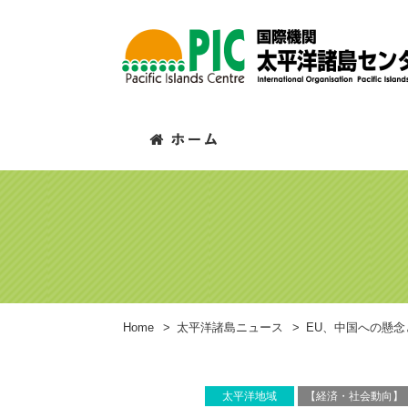
Home
>
太平洋諸島ニュース
>
EU、中国への懸
太平洋地域
【経済・社会動向】