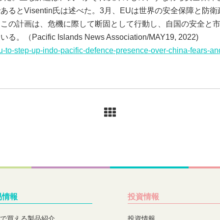
るとVisentin氏は述べた。3月、EUは世界の安全保障と防
この計画は、危機に際して断固として行動し、自国の安全と市
fic Islands News Association/MAY19, 2022)
eu-to-step-up-indo-pacific-defence-presence-over-china-fears-a
易情報
投資情報
で買える製品紹介
投資情報