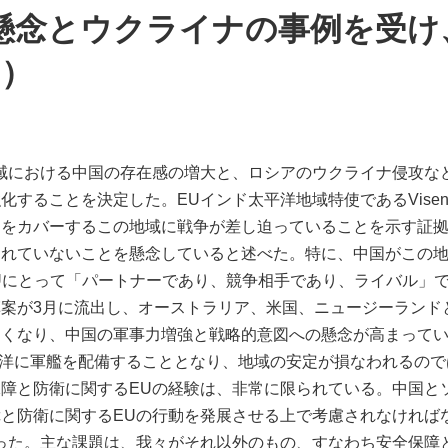
懸念とウクライナの事例を受け
島）
域における中国の存在感の増大と、ロシアのウクライナ侵攻な
することを決定した。EUインド太平洋地域特使であるVisen
囲をカバーするこの地域に戦争が差し迫っていることを示す証
されていないことを懸念していると述べた。特に、中国がこの
国はEUにとって「パートナーであり、競争相手であり、ライバル
案が3月に流出し、オーストラリア、米国、ニュージーランド
なくなり、中国の軍事力増強と戦略的意図への懸念が高まって
い太平洋に軍艦を配備することとなり、地域の安定が損なわれるの
障と防衛に関するEUの経験は、非常に限られている。中国と
と防衛に関するEUの行動を発展させる上で考慮されなければ
った。主な課題は、我々がそれ以外のもの、すなわち安全保障