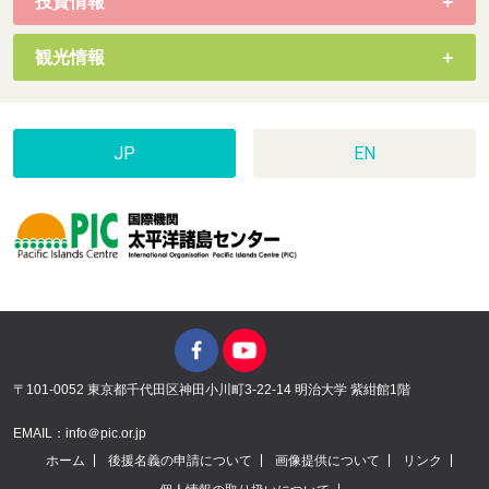
投資情報
観光情報
JP
EN
〒101-0052 東京都千代田区神田小川町3-22-14 明治大学 紫紺館1階
EMAIL：info＠pic.or.jp
ホーム
後援名義の申請について
画像提供について
リンク