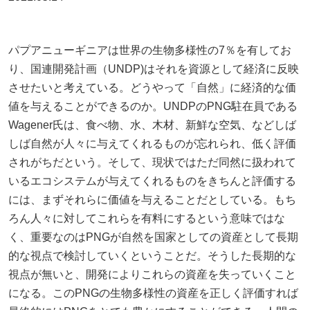
パプアニューギニアは世界の生物多様性の7％を有してお
り、国連開発計画（UNDP)はそれを資源として経済に反映
させたいと考えている。どうやって「自然」に経済的な価
値を与えることができるのか。UNDPのPNG駐在員である
Wagener氏は、食べ物、水、木材、新鮮な空気、などしば
しば自然が人々に与えてくれるものが忘れられ、低く評価
されがちだという。そして、現状ではただ同然に扱われて
いるエコシステムが与えてくれるものをきちんと評価する
には、まずそれらに価値を与えることだとしている。もち
ろん人々に対してこれらを有料にするという意味ではな
く、重要なのはPNGが自然を国家としての資産として長期
的な視点で検討していくということだ。そうした長期的な
視点が無いと、開発によりこれらの資産を失っていくこと
になる。このPNGの生物多様性の資産を正しく評価すれば