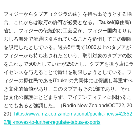
フィジーからタブア（クジラの歯）を持ち出そうとする場
合、これからは政府の許可が必要となる。iTaukei(原住民)
省は、フィジーの伝統的な工芸品が、フィジー国内よりも
むしろ海外で流通取引されていることを危惧してこの制限
を設定したとしている。過去5年間で1000以上のタブアが
フィジーから持ち出されたという。取引対象のタブアの数
をこれまで500としていたが250とし、タブアを扱う店にラ
イセンスを与えることで輸出を制限しようとしている。フ
ィジーの原住民であるiTaukeiの共同体には保護し尊重すべ
き文化的価値があり、このタブアもその1部であり、それ
は文化の保護にとどまらず、アイデンティティに関わるこ
とでもあると強調した。（Radio New Zealand/OCT22, 20
20）
https://www.rnz.co.nz/international/pacific-news/42852
2/fiji-moves-to-further-regulate-tabua-exports