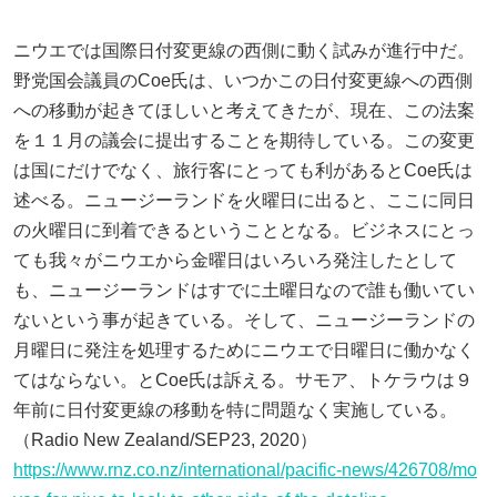
ニウエでは国際日付変更線の西側に動く試みが進行中だ。
野党国会議員のCoe氏は、いつかこの日付変更線への西側
への移動が起きてほしいと考えてきたが、現在、この法案
を１１月の議会に提出することを期待している。この変更
は国にだけでなく、旅行客にとっても利があるとCoe氏は
述べる。ニュージーランドを火曜日に出ると、ここに同日
の火曜日に到着できるということとなる。ビジネスにとっ
ても我々がニウエから金曜日はいろいろ発注したとして
も、ニュージーランドはすでに土曜日なので誰も働いてい
ないという事が起きている。そして、ニュージーランドの
月曜日に発注を処理するためにニウエで日曜日に働かなく
てはならない。とCoe氏は訴える。サモア、トケラウは９
年前に日付変更線の移動を特に問題なく実施している。
（Radio New Zealand/SEP23, 2020）
https://www.rnz.co.nz/international/pacific-news/426708/mo