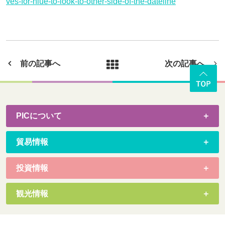
ves-for-niue-to-look-to-other-side-of-the-dateline
前の記事へ
次の記事へ
PICについて
貿易情報
投資情報
観光情報