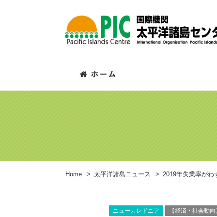
Home
>
太平洋諸島ニュース
>
2019年失業率が
ニューカレドニア
【経済・社会動向