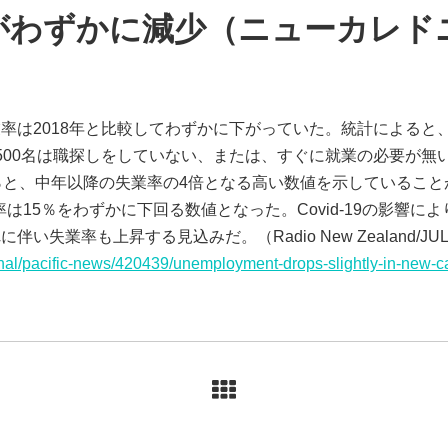
率がわずかに減少（ニューカレド
は2018年と比較してわずかに下がっていた。統計によると、10
500名は職探しをしていない、または、すぐに就業の必要が無
％と、中年以降の失業率の4倍となる高い数値を示しているこ
率は15％をわずかに下回る数値となった。Covid-19の影響により
業率も上昇する見込みだ。（Radio New Zealand/JUL03
ional/pacific-news/420439/unemployment-drops-slightly-in-new-c