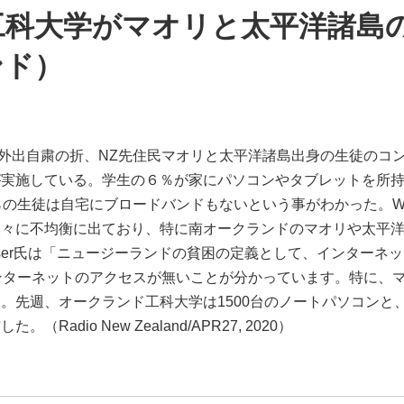
工科大学がマオリと太平洋諸島
ンド）
ための外出自粛の折、NZ先住民マオリと太平洋諸島出身の生徒の
が実施している。学生の６％が家にパソコンやタブレットを所
の生徒は自宅にブロードバンドもないという事がわかった。Walter
人々に不均衡に出ており、特に南オークランドのマオリや太平
aser氏は「ニュージーランドの貧困の定義として、インターネ
ンターネットのアクセスが無いことが分かっています。特に、
。先週、オークランド工科大学は1500台のノートパソコンと、
adio New Zealand/APR27, 2020）