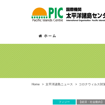
Home
>
太平洋諸島ニュース
>
コロナウィルス対
フィジー
【経済・社会動向】