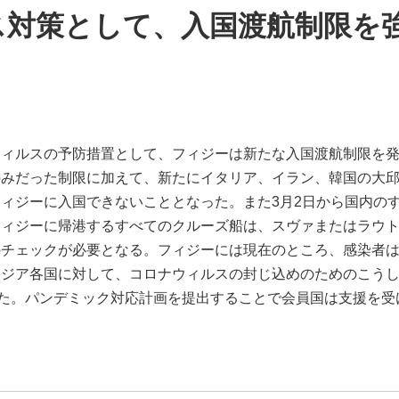
ス対策として、入国渡航制限を
ウィルスの予防措置として、フィジーは新たな入国渡航制限を
のみだった制限に加えて、新たにイタリア、イラン、韓国の大
ィジーに入国できないこととなった。また3月2日から国内の
フィジーに帰港するすべてのクルーズ船は、スヴァまたはラウ
のチェックが必要となる。フィジーには現在のところ、感染者
アジア各国に対して、コロナウィルスの封じ込めのためのこう
た。パンデミック対応計画を提出することで会員国は支援を受けら