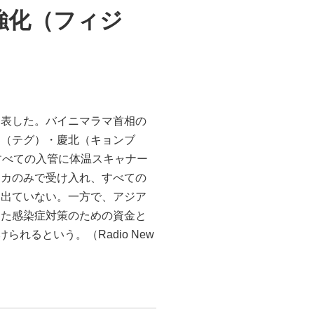
強化（フィジ
発表した。バイニマラマ首相の
邱（テグ）・慶北（キョンブ
すべての入管に体温スキャナー
トカのみで受け入れ、すべての
は出ていない。一方で、アジア
した感染症対策のための資金と
れるという。（Radio New