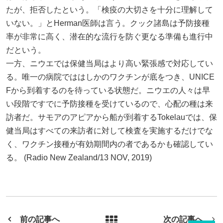
たが、拒否したという。「検疫の大切さを十分に理解して
いない。」とHerman医師は言う。クック諸島は予防接種
率が非常に高く、潜在的な流行を防ぐ更なる準備も進行中
だという。
一方、ニウエでは保健当局はより高い緊張感で対応してい
る。唯一の病院でははしかのワクチンが底をつき、UNICE
Fから到着するのを待っている状態だ。ニウエの人々は早
い段階ですでに予防接種を受けているので、心配の種は来
訪者だ。サモアのアピアから船が到着するTokelauでは、保
健当局はすべての来訪者に対して検査を実施するだけでな
く、ワクチン接種が有効期間内の者であるかも確認してい
る。 (Radio New Zealand/13 NOV, 2019)
前の記事へ
次の記事へ