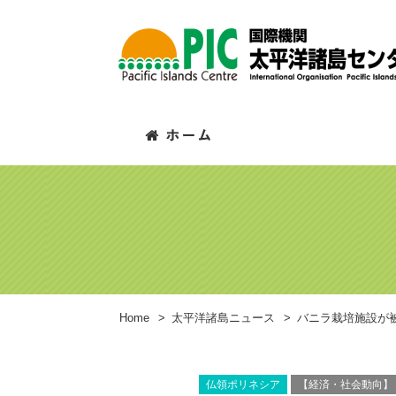
Home
>
太平洋諸島ニュース
>
バニラ栽培施設が
仏領ポリネシア
【経済・社会動向】