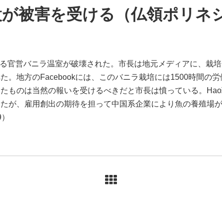
設が被害を受ける（仏領ポリネ
ある官営バニラ温室が破壊された。市長は地元メディアに、栽
。地方のFacebookには、このバニラ栽培には1500時間
たものは当然の報いを受けるべきだと市長は憤っている。Ha
たが、雇用創出の期待を担って中国系企業により魚の養殖場が
19）