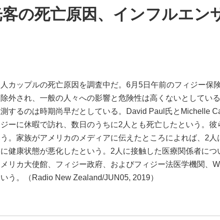
光客の死亡原因、インフルエン
）
人カップルの死亡原因を調査中だ。6月5日午前のフィジー保
は除外され、一般の人々への影響と危険性は高くないとしてい
は時期尚早だとしている。David Paul氏とMichelle Cal
ジーに休暇で訪れ、数日のうちに2人とも死亡したという。彼
う。家族がアメリカのメディアに伝えたところによれば、2人
に健康状態が悪化したという。2人に接触した医療関係者につ
メリカ大使館、フィジー政府、およびフィジー法医学機関、W
adio New Zealand/JUN05, 2019）