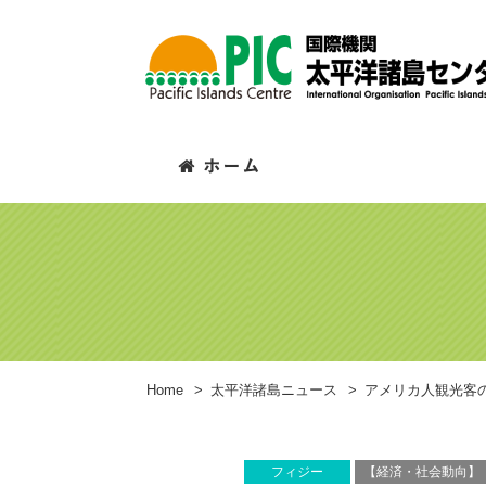
Home
>
太平洋諸島ニュース
>
アメリカ人観光客
フィジー
【経済・社会動向】