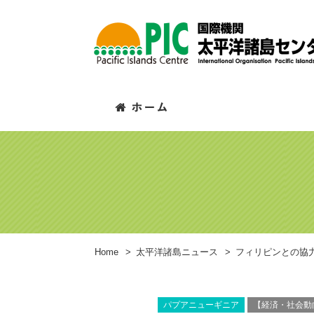
Home
>
太平洋諸島ニュース
>
フィリピンとの協
パプアニューギニア
【経済・社会動