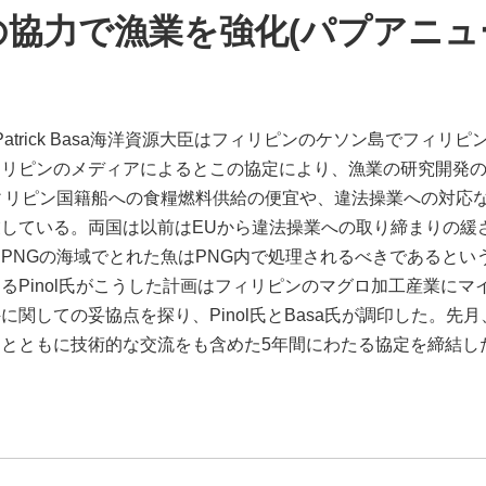
協力で漁業を強化(パプアニュ
Patrick Basa海洋資源大臣はフィリピンのケソン島でフィ
ィリピンのメディアによるとこの協定により、漁業の研究開発
ィリピン国籍船への食糧燃料供給の便宜や、違法操業への対応な
している。両国は以前はEUから違法操業への取り締まりの緩
PNGの海域でとれた魚はPNG内で処理されるべきであるとい
るPinol氏がこうした計画はフィリピンのマグロ加工産業に
関しての妥協点を探り、Pinol氏とBasa氏が調印した。先
ともに技術的な交流をも含めた5年間にわたる協定を締結したばかりだ