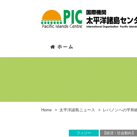
Home
>
太平洋諸島ニュース
>
レバノンへの平和
フィジー
【経済・社会動向】