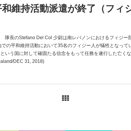
平和維持活動派遣が終了（フィ
長のStefano Del Col 少尉は南レバノンにおけるフィ
地での平和維持活動において35名のフィジー人が犠牲となっている。
ンという国に対して確固たる信念をもって任務を遂行した亡く
and/DEC 31, 2018)